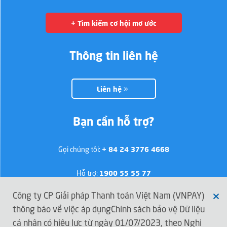
+ Tìm kiếm cơ hội mơ ước
Thông tin liên hệ
Liên hệ
Bạn cần hỗ trợ?
Gọi chúng tôi:
+ 84 24 3776 4668
Hỗ trợ:
1900 55 55 77
Công ty CP Giải pháp Thanh toán Việt Nam (VNPAY)
thông báo về việc áp dụngChính sách bảo vệ Dữ liệu
Kết nối với VNPAY
cá nhân có hiệu lực từ ngày 01/07/2023, theo Nghị