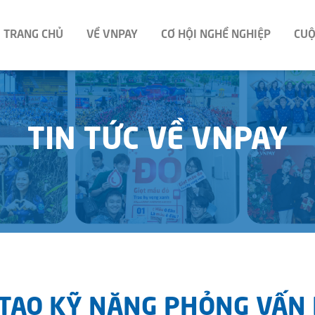
TRANG CHỦ
VỀ VNPAY
CƠ HỘI NGHỀ NGHIỆP
CUỘ
TIN TỨC VỀ VNPAY
 TẠO KỸ NĂNG PHỎNG VẤN