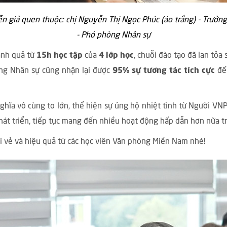
iễn giả quen thuộc: chị Nguyễn Thị Ngọc Phúc (áo trắng) - Trưở
- Phó phòng Nhân sự
ành quả từ
15h học tập
của
4 lớp học
, chuỗi đào tạo đã lan tỏ
ng Nhân sự cũng nhận lại được
95% sự tương tác tích cực
đến
nghĩa vô cùng to lớn, thể hiện sự ủng hộ nhiệt tình từ Người VNP
át triển, tiếp tục mang đến nhiều hoạt động hấp dẫn hơn nữa tro
i vẻ và hiệu quả từ các học viên Văn phòng Miền Nam nhé!