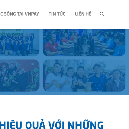
C SỐNG TẠI VNPAY
TIN TỨC
LIÊN HỆ
 HIỆU QUẢ VỚI NHỮNG