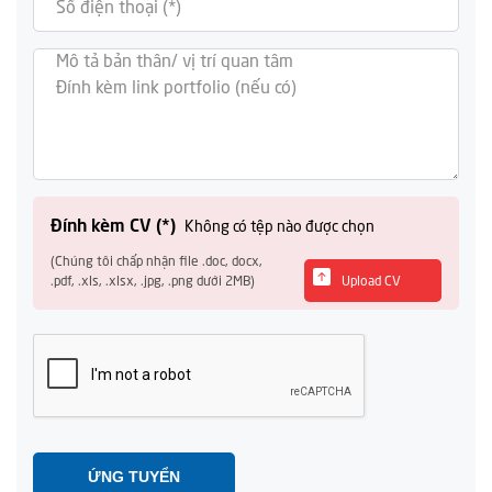
Đính kèm CV (*)
Không có tệp nào được chọn
(Chúng tôi chấp nhận file .doc, docx,
.pdf, .xls, .xlsx, .jpg, .png dưới 2MB)
Upload CV
ỨNG TUYỂN