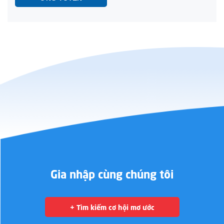
Gia nhập cùng chúng tôi
+ Tìm kiếm cơ hội mơ ước