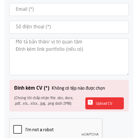
Đính kèm CV (*)
Không có tệp nào được chọn
(Chúng tôi chấp nhận file .doc, docx,
.pdf, .xls, .xlsx, .jpg, .png dưới 2MB)
Upload CV