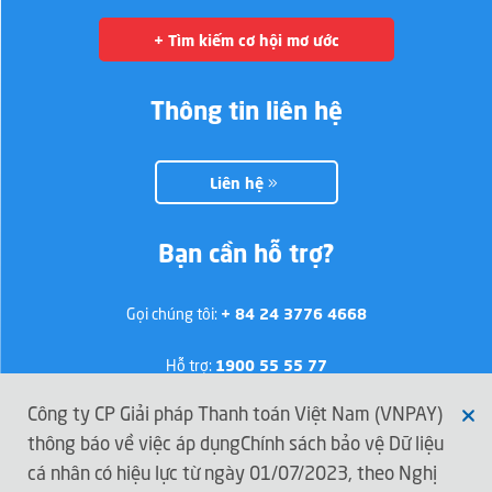
+ Tìm kiếm cơ hội mơ ước
Thông tin liên hệ
Liên hệ
Bạn cần hỗ trợ?
Gọi chúng tôi:
+ 84 24 3776 4668
Hỗ trợ:
1900 55 55 77
Công ty CP Giải pháp Thanh toán Việt Nam (VNPAY)
thông báo về việc áp dụngChính sách bảo vệ Dữ liệu
Kết nối với VNPAY
cá nhân có hiệu lực từ ngày 01/07/2023, theo Nghị