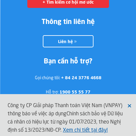
+ Tìm kiếm cơ hội mơ ước
Thông tin liên hệ
Liên hệ
Bạn cần hỗ trợ?
Gọi chúng tôi:
+ 84 24 3776 4668
Hỗ trợ:
1900 55 55 77
Công ty CP Giải pháp Thanh toán Việt Nam (VNPAY)
thông báo về việc áp dụngChính sách bảo vệ Dữ liệu
Kết nối với VNPAY
cá nhân có hiệu lực từ ngày 01/07/2023, theo Nghị
định số 13/2023/NĐ-CP.
Xem chi tiết tại đây!