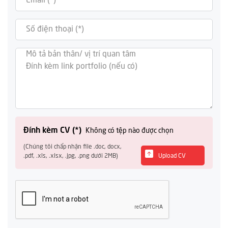
Đính kèm CV (*)
Không có tệp nào được chọn
(Chúng tôi chấp nhận file .doc, docx,
.pdf, .xls, .xlsx, .jpg, .png dưới 2MB)
Upload CV