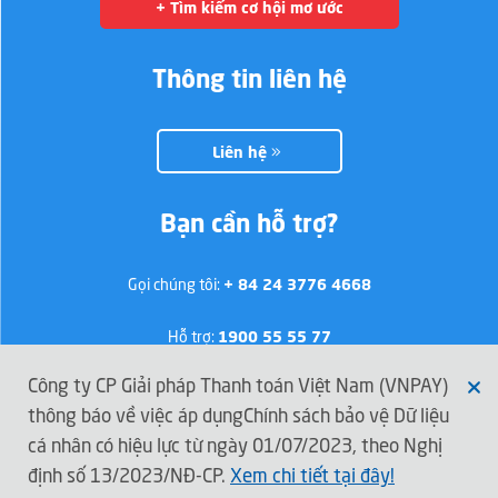
+ Tìm kiếm cơ hội mơ ước
Thông tin liên hệ
Liên hệ
Bạn cần hỗ trợ?
Gọi chúng tôi:
+ 84 24 3776 4668
Hỗ trợ:
1900 55 55 77
Công ty CP Giải pháp Thanh toán Việt Nam (VNPAY)
thông báo về việc áp dụngChính sách bảo vệ Dữ liệu
Kết nối với VNPAY
cá nhân có hiệu lực từ ngày 01/07/2023, theo Nghị
định số 13/2023/NĐ-CP.
Xem chi tiết tại đây!