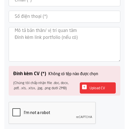
Đính kèm CV (*)
Không có tệp nào được chọn
(Chúng tôi chấp nhận file .doc, docx,
.pdf, .xls, .xlsx, .jpg, .png dưới 2MB)
Upload CV